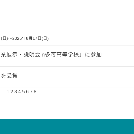
せ
(日)～2025年8月17日(日)
業展示・説明会in多可高等学校」に参加
賞を受賞
1
2
3
4
5
6
7
8