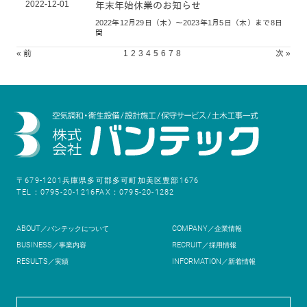
2022-12-01
年末年始休業のお知らせ
2022年12月29日（木）～2023年1月5日（木）まで8日
間
« 前
1
2
3
4
5
6
7
8
次 »
〒679-1201
兵庫県多可郡多可町加美区豊部1676
TEL：0795-20-1216
FAX：0795-20-1282
ABOUT
COMPANY
／バンテックについて
／企業情報
BUSINESS
RECRUIT
／事業内容
／採用情報
RESULTS
INFORMATION
／実績
／新着情報