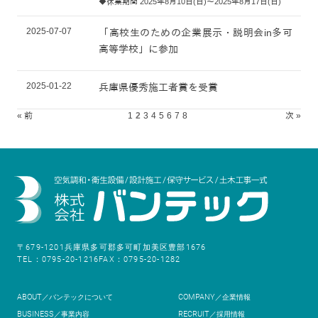
◆休業期間 2025年8月10日(日)～2025年8月17日(日)
2025-07-07
「高校生のための企業展示・説明会in多可
高等学校」に参加
2025-01-22
兵庫県優秀施工者賞を受賞
« 前
1
2
3
4
5
6
7
8
次 »
〒679-1201
兵庫県多可郡多可町加美区豊部1676
TEL：0795-20-1216
FAX：0795-20-1282
ABOUT
COMPANY
／バンテックについて
／企業情報
BUSINESS
RECRUIT
／事業内容
／採用情報