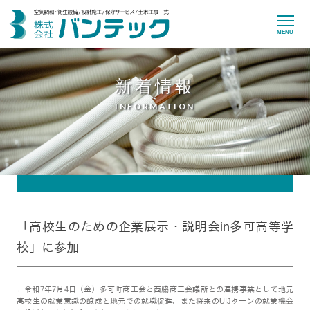
MENU
新着情報
INFORMATION
「高校生のための企業展示・説明会in多可高等学
校」に参加
←令和7年7月4日（金）多可町商工会と西脇商工会議所との連携事業として地元
高校生の就業意識の醸成と地元での就職促進、また将来のUIJターンの就業機会