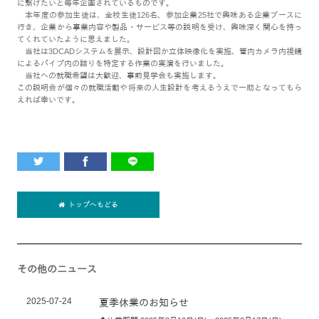
に繋げたいと毎年企画されているものです。
本年度の参加生徒は、全校生徒126名、参加企業25社で興味ある企業ブースに
行き、企業から事業内容や製品・サービス等の説明を受け、興味深く関心を持っ
てくれていたように思えました。
当社は3DCADシステムを展示、設計図か立体映像化を実施、管内カメラ内視鏡
によるパイプ内の詰りを特定する作業の実演を行いました。
当社への就職希望は大歓迎、事前見学会も実施します。
この説明会が個々の就職活動や将来の人生設計を考えるうえで一助となってもら
えれば幸いです。
トップへもどる
その他のニュース
2025-07-24
夏季休業のお知らせ