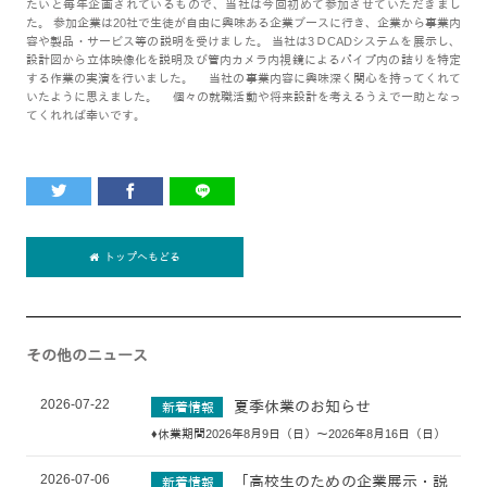
たいと毎年企画されているもので、当社は今回初めて参加させていただきまし
た。 参加企業は20社で生徒が自由に興味ある企業ブースに行き、企業から事業内
容や製品・サービス等の説明を受けました。 当社は3ＤCADシステムを展示し、
設計図から立体映像化を説明及び管内カメラ内視鏡によるパイプ内の詰りを特定
する作業の実演を行いました。 当社の事業内容に興味深く関心を持ってくれて
いたように思えました。 個々の就職活動や将来設計を考えるうえで一助となっ
てくれれば幸いです。
トップへもどる
その他のニュース
2026-07-22
夏季休業のお知らせ
新着情報
♦休業期間2026年8月9日（日）～2026年8月16日（日）
2026-07-06
「高校生のための企業展示・説
新着情報