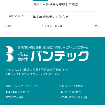
明会ｉｎ多可高等学校」に参加
2025-12-12
年末年始休業のお知らせ
« 前
1
2
3
4
5
6
7
8
次 »
〒679-1201
兵庫県多可郡多可町加美区豊部1676
TEL：0795-20-1216
FAX：0795-20-1282
ABOUT
COMPANY
／バンテックについて
／企業情報
BUSINESS
RECRUIT
／事業内容
／採用情報
RESULTS
INFORMATION
／実績
／新着情報