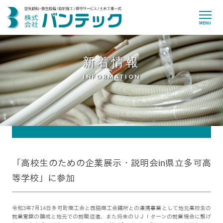
MENU
新着情報
INFORMATION
「高校生のための企業展示・説明会in県立多可高
等学校」に参加
令和3年7月14日多可町商工会と西脇商工会議所との連携事業として地元高校生の
就業意識の醸成と地元での就職促進、また将来のＵＪＩターンの就業機会に繋げ