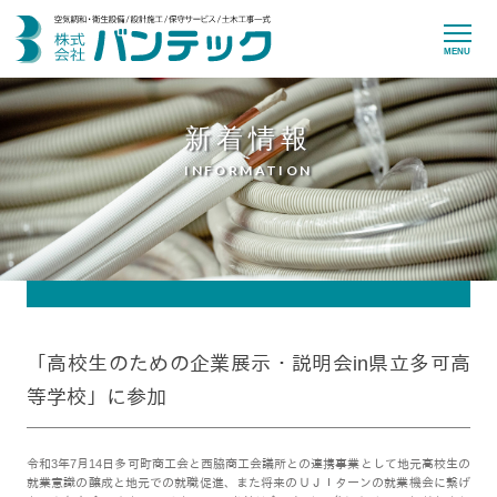
MENU
新着情報
INFORMATION
「高校生のための企業展示・説明会in県立多可高
等学校」に参加
令和3年7月14日多可町商工会と西脇商工会議所との連携事業として地元高校生の
就業意識の醸成と地元での就職促進、また将来のＵＪＩターンの就業機会に繋げ