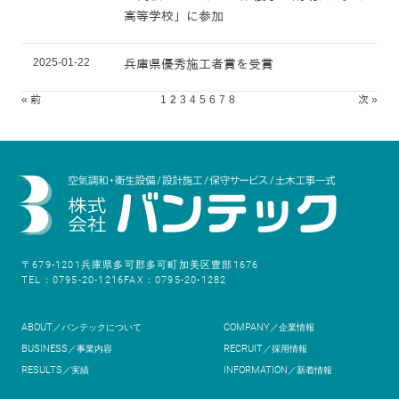
高等学校」に参加
2025-01-22
兵庫県優秀施工者賞を受賞
« 前
1
2
3
4
5
6
7
8
次 »
〒679-1201
兵庫県多可郡多可町加美区豊部1676
TEL：0795-20-1216
FAX：0795-20-1282
ABOUT
COMPANY
／バンテックについて
／企業情報
BUSINESS
RECRUIT
／事業内容
／採用情報
RESULTS
INFORMATION
／実績
／新着情報