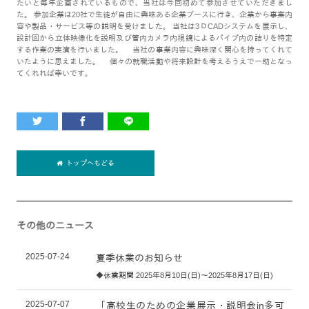
たいと毎年企画されているもので、当社は今回初めて参加させていただきまし
た。 参加企業は20社で生徒が自由に興味ある企業ブースに行き、企業から事業内
容や製品・サービス等の説明を受けました。 当社は3ＤCADシステムを展示し、
設計図から立体映像化を説明及び管内カメラ内視鏡によるパイプ内の詰りを特定
する作業の実演を行いました。 当社の事業内容に興味深く関心を持ってくれて
いたように思えました。 個々の就職活動や将来設計を考えるうえで一助となっ
てくれれば幸いです。
トップへもどる
その他のニュース
2025-07-24
夏季休業のお知らせ
◆休業期間 2025年8月10日(日)～2025年8月17日(日)
2025-07-07
「高校生のための企業展示・説明会in多可